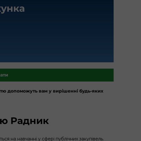
хунка
лати
стю допоможуть вам у вирішенні будь-яких
ію Радник
ься на навчанні у сфері публічних закупівель.