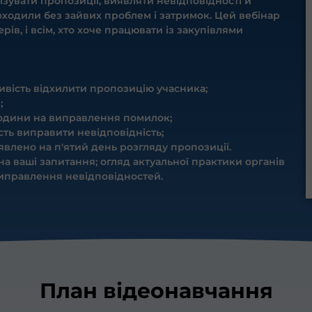
зувати пропозиції, виявляти невідповідності й
роходили без зайвих проблем і затримок. Цей вебінар
ів, і всім, хто хоче працювати із закупівлями
ливість відхилити пропозицію учасника;
;
 години на виправлення помилок;
ть виправити невідповідність;
явлено на п'ятий день розгляду пропозиції.
на ваші запитання; огляд актуальної практики органів
иправлення невідповідностей.
План відеонавчання