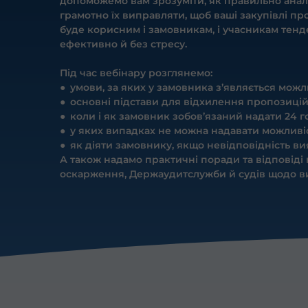
допоможемо вам зрозуміти, як правильно аналі
грамотно їх виправляти, щоб ваші закупівлі п
буде корисним і замовникам, і учасникам тендер
ефективно й без стресу.
Під час вебінару розглянемо:
● умови, за яких у замовника з’являється мож
● основні підстави для відхилення пропозицій
● коли і як замовник зобов’язаний надати 24
● у яких випадках не можна надавати можливіс
● як діяти замовнику, якщо невідповідність ви
А також надамо практичні поради та відповіді 
оскарження, Держаудитслужби й судів щодо в