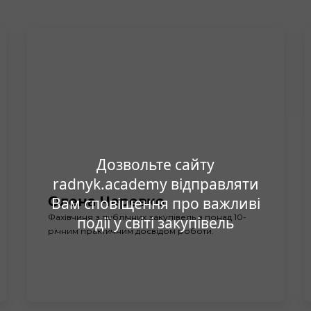
Дозвольте сайту
radnyk.academy відправляти
Олена Черевко
Вам сповіщення про важливі
Фахівчиня з публічних закупівель з понад 10-
події у світі закупівель
річним практичним досвідом роботи.