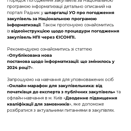
Порядок погодження закупівель за Національною
програмою інформатизації детально описаний на
порталі Радник у
шпаргалці УО про погодження
закупівель за Національною програмою
інформатизації
. Також пропонуємо ознайомитись
із
відеоінструкцією щодо процедури погодження
закупівель НПІ через ЄІСОНПІ
.
Рекомендуємо ознайомитись зі статтею
«
Опублікована
нова
постанова
щодо
інформатизації
:
що
змінилось
у
2024
році
?
».
Запрошуємо на навчання для уповноважених осіб
«
Онлайн-марафон для закупівельника: від
початківця до експерта з публічних закупівель»
та
офлайн-навчання в м. Київ «
Дводенне підвищення
кваліфікації для замовників
», яке допоможе
розібратися з актуальними питаннями в закупівлях.