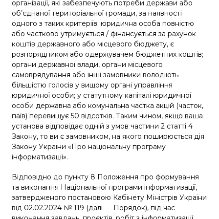
організації, які забезпечують потреби держави або
об’єднаної територіальної громади, за наявності
одного з таких критеріїв: юридична особа повністю
або частково утримується / фінансується за рахунок
коштів державного або місцевого бюджету, є
розпорядником або одержувачем бюджетних коштів;
органи державної влади, органи місцевого
самоврядування або інші замовники володіють
більшістю голосів у вищому органі управління
юридичної особи; у статутному капіталі юридичної
особи державна або комунальна частка акцій (часток,
паїв) перевищує 50 відсотків. Таким чином, якщо ваша
установа відповідає одній з умов частини 2 статті 4
Закону, то ви є замовником, на якого поширюється дія
Закону України «Про національну програму
інформатизації».
Відповідно до пункту 8 Положення про формування
та виконання Національної програми інформатизації,
затвердженого постановою Кабінету Міністрів України
від 02.02.2024 № 119 (далі — Порядок), під час
виконання завдань, проєктів, робіт з інформатизації