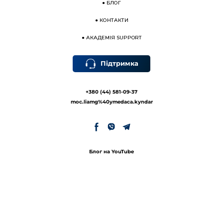
●
БЛОГ
●
КОНТАКТИ
●
АКАДЕМІЯ SUPPORT
Підтримка
+380 (44) 581-09-37
moc.liamg%40ymedaca.kyndar
Блог на YouTube