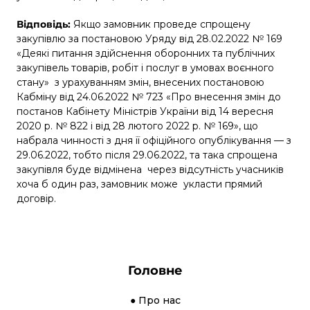
Відповідь:
Якщо замовник проведе спрощену
закупівлю за постановою Уряду від 28.02.2022 № 169
«Деякі питання здійснення оборонних та публічних
закупівель товарів, робіт і послуг в умовах воєнного
стану» з урахуванням змін, внесених постановою
Кабміну від 24.06.2022 № 723 «Про внесення змін до
постанов Кабінету Міністрів України від 14 вересня
2020 р. № 822 і від 28 лютого 2022 р. № 169», що
набрала чинності з дня її офіційного опублікування —
з
29.06.2022
, тобто після 29.06.2022, та така спрощена
закупівля буде відмінена через відсутність учасників
хоча б один раз, замовник може укласти прямий
договір.
Головне
● Про нас