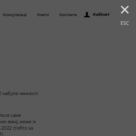
×
Кабінет
Консультації
Книги
Контакти
ESC
2 набула чинності
лося саме
их змін), може їх
.2022 (тобто за
).