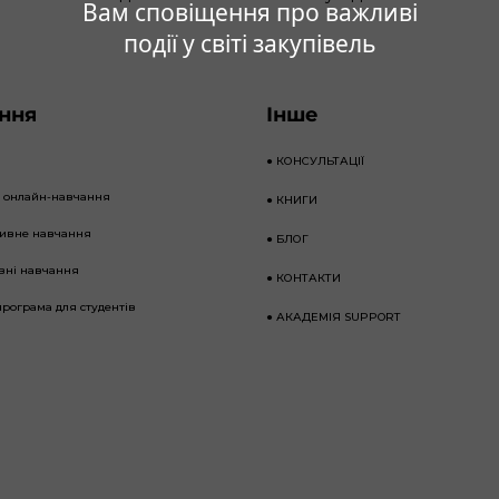
Вам сповіщення про важливі
події у світі закупівель
ння
Інше
●
КОНСУЛЬТАЦІЇ
е онлайн-навчання
●
КНИГИ
тивне навчання
●
БЛОГ
вні навчання
●
КОНТАКТИ
програма для студентів
●
АКАДЕМІЯ SUPPORT