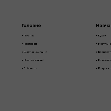
Головне
Навча
● Про нас
● Курси
● Партнери
● Модульн
● Відгуки компаній
● Корпора
● Наші викладачі
● Безкошто
● Спільноти
● Бонусна 