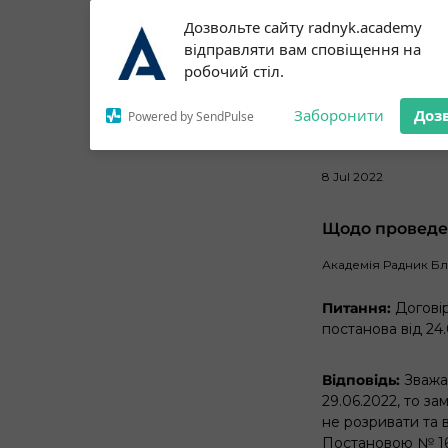
Subscribe to our
Дозвольте сайту radnyk.academy
notifications!
відправляти вам сповіщення на
To enable permission prompts, click
робочий стіл.
on the notification icon
Заборонити
Доз
Powered by SendPulse
8 Jul 2022
Щодо проведе
Академія Радник Б
Питання:
Догові
постанова від 2
Відповідь:
Зважа
29.06.2022, то за
не розривати та 
Постановою № 169