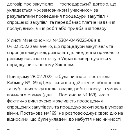
договір про закупівлю — господарський договір, що
укладається між замовником і учасником за
результатами проведення процедури закупівлі /
спрощеної закупівлі та передбачає платне надання
послуг, виконання робіт або придбання товару.
У листі Мінекономіки № 3304-04/9225-06 від
04.03.2022 зазначено, що процедури закупівель та
спрощені закупівлі, розпочаті до введення правового
режиму воєнного стану в Україні, завершуються у
порядку, визначеному Законом.
При цьому 28.02.2022 набула чинності постанова
Кабміну № 169 «Деякі питання здійснення оборонних
та публічних закупівель товарів, робіт і послуг в умовах
воєнного стану» (далі — Постанова № 169), якою
фактично виключено можливість проведення
спрощених закупівель та процедур закупівель в умовах
війни. Постанова № 169 не розповсюджує свою дію на
відносини, що були укладені до набуття нею чинності.