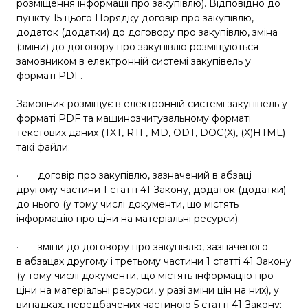
розміщення інформації про закупівлю). Відповідно до
пункту 15 цього Порядку договір про закупівлю,
додаток (додатки) до договору про закупівлю, зміна
(зміни) до договору про закупівлю розміщуються
замовником в електронній системі закупівель у
форматі PDF.
Замовник розміщує в електронній системі закупівель у
форматі PDF та машинозчитувальному форматі
текстових даних (TXT, RTF, MD, ODT, DOC(X), (X)HTML)
такі файли:
· договір про закупівлю, зазначений в
абзаці
другому
частини 1 статті 41 Закону, додаток (додатки)
до нього (у тому числі документи, що містять
інформацію про ціни на матеріальні ресурси);
· зміни до договору про закупівлю, зазначеного
в
абзацах
другому
і
третьому
частини 1 статті 41 Закону
(у тому числі документи, що містять інформацію про
ціни на матеріальні ресурси, у разі зміни цін на них), у
випадках, передбачених
частиною 5
статті 41 Закону;