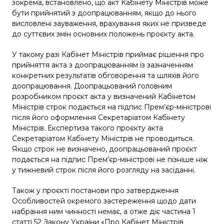
зокрема, встановлено, що акт Кабінету Міністрів може
бути прийнятий з доопрацюванням, якщо до нього
висловлені зауваження, врахування яких не призведе
до суттєвих змін основних положень проєкту акта.
У такому разі Кабінет Міністрів приймає рішення про
прийняття акта з доопрацюванням із зазначенням
конкретних результатів обговорення та шляхів його
доопрацювання. Доопрацьований головним
розробником проєкт акта у визначений Кабінетом
Міністрів строк подається на підпис Прем’єр-міністрові
після його оформлення Секретаріатом Кабінету
Міністрів. Експертиза такого проєкту акта
Секретаріатом Кабінету Міністрів не проводиться.
Якщо строк не визначено, доопрацьований проєкт
подається на підпис Прем’єр-міністрові не пізніше ніж
у тижневий строк після його розгляду на засіданні.
Також у проєкті постанови про затвердження
Особливостей окремого застереження щодо дати
набрання ним чинності немає, а отже діє частина 1
статті 52 Закону України «Про Кабінет Міністрів