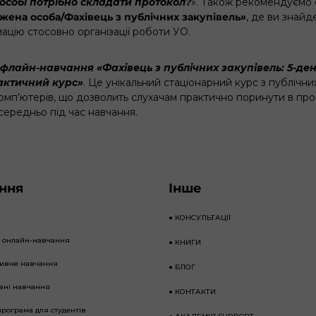
особі потрібно складати протокол?
». Також рекомендуємо
ена особа/Фахівець з публічних закупівель
»
, де ви знайд
ацію стосовно організації роботи УО.
флайн-навчання «Фахівець з публічних закупівель: 5-де
актичний курс»
. Це унікальний стаціонарний курс з публічних
омп’ютерів, що дозволить слухачам практично поринути в пр
середньо під час навчання.
ння
Інше
●
КОНСУЛЬТАЦІЇ
е онлайн-навчання
●
КНИГИ
тивне навчання
●
БЛОГ
вні навчання
●
КОНТАКТИ
програма для студентів