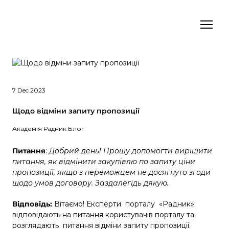
7 Dec 2023
Щодо відміни запиту пропозиції
Академія Радник Блог
Питання
:
Добрий день
!
П
рошу допомогти вирішити
питання
,
як відмінити закупівлю по запиту ціни
пропозиції, якщо з переможцем не досягнуто згоди
щодо
умов договору.
Заздалегідь
дякую
.
Відповідь:
Вітаємо! Експерти порталу «Радник»
відповідають на питання користувачів порталу та
розглядають питання відміни запиту пропозиції.