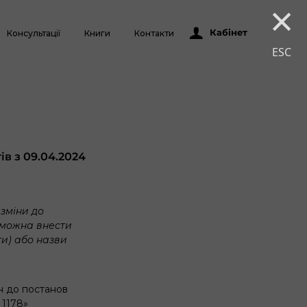
×
Кабінет
Консультації
Книги
Контакти
ESC
в з 09.04.2024
 зміни до
 можна внести
ти) або назви
н до постанов
 1178»