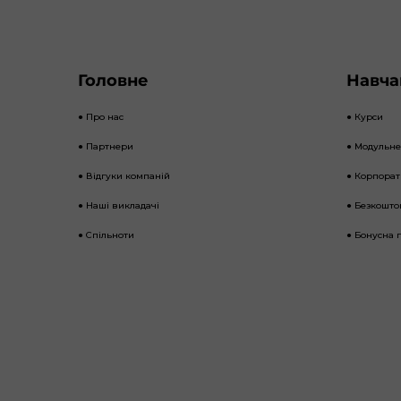
Головне
Навча
● Про нас
● Курси
● Партнери
● Модульн
● Відгуки компаній
● Корпора
● Наші викладачі
● Безкошто
● Спільноти
● Бонусна 