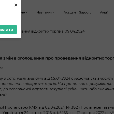
×
Головне
Навчання
Академія Support
Акції
волити
 змін в оголошення про проведення відкритих торгі
лог
зку з останніми змінами від 09.04.2024 є можливість вносити
проведення відкритих торгів. Чи правильно я розумію, що
д, до оголошеної вартості закупівлі (збільшити або зменши
влі?
о! Постановою КМУ від 02.04.2024 № 382 «Про внесення змі
в України від 24 лютого 2016 р. № 166 і від 12 жовтня 2022 р. №