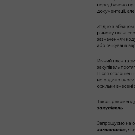
передбачено прав
документації, ал
Згідно з абзацом 
річному плані сер
зазначенням коду
або очікувана вар
Річний план та з
закупівель протя
Після оголошення
не радимо вносити
оскільки внесені 
Також рекоменду
закупівель
.
Запрошуємо на оф
замовників
», я