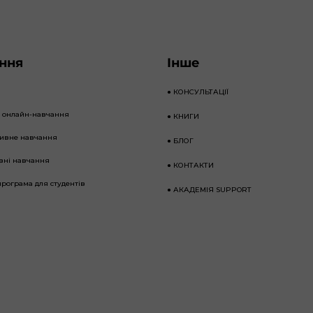
ння
Інше
●
КОНСУЛЬТАЦІЇ
е онлайн-навчання
●
КНИГИ
тивне навчання
●
БЛОГ
вні навчання
●
КОНТАКТИ
програма для студентів
●
АКАДЕМІЯ SUPPORT