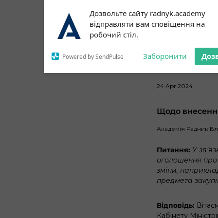
Subscribe to our
Дозвольте сайту radnyk.academy
notifications!
відправляти вам сповіщення на
To enable permission prompts, click
робочий стіл.
on the notification icon
Заборонити
Доз
Powered by SendPulse
24 Apr 2024
Щодо внесення
Академія Радник Б
Питання:
У зв’я
оголошення про 
зміни, наприкла
предмета закупі
Відповідь:
Вітаєм
Кабінету Міністрі