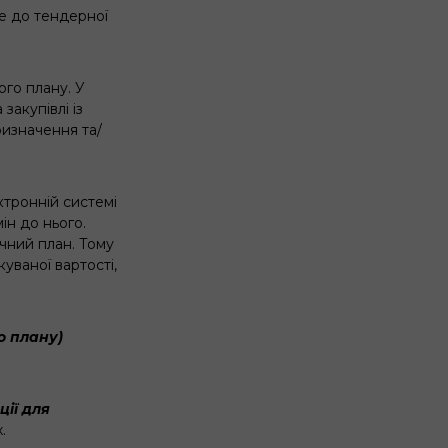
е до тендерної
ого плану. У
закупівлі із
изначення та/
тронній системі
ін до нього.
ічний план. Тому
уваної вартості,
о плану)
ії для
.