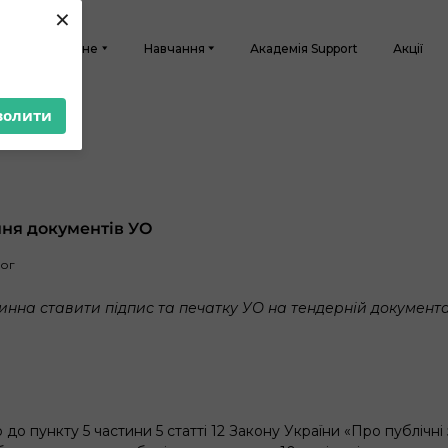
×
Головне
Навчання
Академія Support
Акції
волити
ня документів УО
лог
инна ставити підпис та печатку УО на тендерній документа
 до пункту 5 частини 5 статті 12 Закону України «Про публічні 