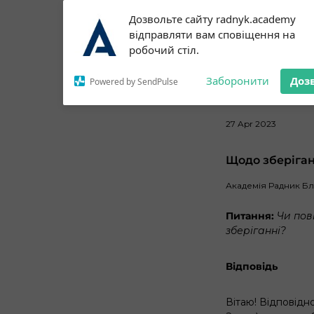
Subscribe to our
Дозвольте сайту radnyk.academy
notifications!
відправляти вам сповіщення на
To enable permission prompts, click
робочий стіл.
on the notification icon
Заборонити
Доз
Powered by SendPulse
27 Apr 2023
Щодо зберіган
Академія Радник Б
Питання:
Чи пов
зберіганні?
Відповідь
Вітаю! Відповідно