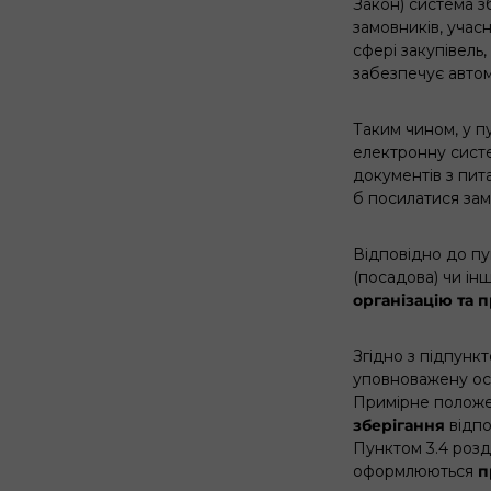
Закон) система з
замовників, учас
сфері закупівель,
забезпечує автом
Таким чином, у п
електронну систем
документів з пита
б посилатися зам
Відповідно до пун
(посадова) чи ін
організацію та 
Згідно з підпункт
уповноважену осо
Примірне положе
зберігання
відпо
Пунктом 3.4 роз
оформлюються
п