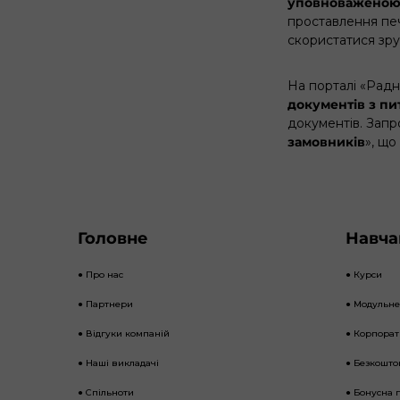
уповноваженою
проставлення пе
скористатися зр
На порталі «Радни
документів з пи
документів. Зап
замовників
»
, що
Головне
Навча
● Про нас
● Курси
● Партнери
● Модульн
● Відгуки компаній
● Корпора
● Наші викладачі
● Безкошто
● Спільноти
● Бонусна 