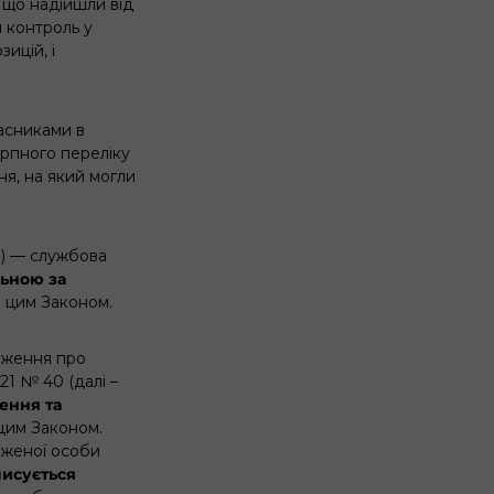
 що надійшли від
и контроль у
ицій, і
часниками в
черпного переліку
ня, на який могли
) — службова
льною
за
з цим Законом.
ложення про
1 № 40 (далі –
ення та
 цим Законом.
аженої особи
писується