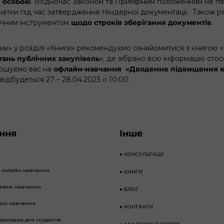
 особою
. Водночас Законом та Примірним положенням не п
чатки під час затвердження тендерної документації. Також 
учним інструментом
щодо строків зберігання документів
.
к» у розділі «
Книги
» рекомендуємо ознайомитися з книгою «
тань публічних закупівель
», де зібрано всю інформацію сто
рошуємо вас на
офлайн-навчання «Дводенне підвищення кв
 відбудеться 27 – 28.04.2023 о 10:00.
ння
Інше
●
КОНСУЛЬТАЦІЇ
е онлайн-навчання
●
КНИГИ
тивне навчання
●
БЛОГ
вні навчання
●
КОНТАКТИ
програма для студентів