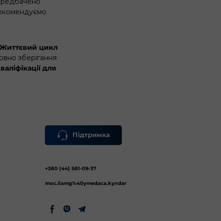
ередбачено
рекомендуємо
Життєвий цикл
совно зберігання
аліфікації для
Підтримка
+380 (44) 581-09-37
moc.liamg%40ymedaca.kyndar