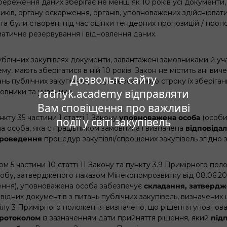
береження даних зберігає не менш як 10 років усі документи,
ників, органу оскарження, органів, уповноважених здійснюват
 та були створені під час оцінки тендерних пропозицій / пропоз
атичне резервування і відновлення даних.
ублічних закупівлях документи, завантажені замовниками й у
у, мають зберігатися в ній 10 років. Закон не містить ані ви
Дозвольте сайту
нь публічних закупівель, ані універсального строку їх зберіган
radnyk.academy відправляти
овники та учасники.
Вам сповіщення про важливі
кту 35 частини 1 статті 1 Закону
уповноважена особа
(особи
події у світі закупівель
ша особа, яка є працівником замовника і визначена
відповіда
проведення
процедур закупівлі/спрощених закупівель згідно 
ом 5 частини 10 статті 11 Закону та пункту 3.9 Примірного по
бу, затвердженого наказом Мінекономрозвитку від 08.06.202
ння), уповноважена особа забезпечує
складання, затвердж
відних документів з питань публічних закупівель, визначених
ділу 3 Примірного положення визначено, що рішення уповнов
ротоколом
із зазначенням дати прийняття рішення, який
під