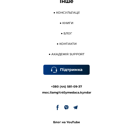
Інше
●
КОНСУЛЬТАЦІЇ
●
КНИГИ
●
БЛОГ
●
КОНТАКТИ
●
АКАДЕМІЯ SUPPORT
Підтримка
+380 (44) 581-09-37
moc.liamg%40ymedaca.kyndar
Блог на YouTube