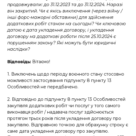
продовжували: до 31.12.2023 та до 31.12.2024. Наразі
він закритий. Чи є якісь виключення (через війну /
інші форс-мажорні обставини) для здійснення
додаткових робіт станом на сьогодні? Чи ключовою
датою є дата укладення договору, і укладення
договору на додаткові роботи після 25.10.2024 є
порушенням закону? Які можуть бути юридичні
наслідки?
Відповідь:
Вітаємо!
1. Виключень щодо періоду воєнного стану стосовно
можливості застосування підпункту 8 пункту 13
Особливостей не передбачено.
2. Відповідно до підпункту 8 пункту 13 Особливостей
закупівля додаткових робіт чи послуг у того самого
виконавця робіт / надавача послуг здійснюється
протягом трьох років після укладення договору про
закупівлю. Відправною точкою для обрахунку строку є
саме дата укладення договору про закупівлю.