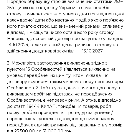
Порядок обрахунку строків визначений статтями 253–
254 Цивільного кодексу України, а саме: перебіг
строку починається з наступного дня після відповідної
календарної дати або настання події, з якою пов’язано
його початок; строк, що визначений роками, спливає у
відповідні місяць та число останнього року строку.
Наприклад: основний договір про закупівлю укладено
14.10.2024, отже останній день трирічного строку на
здійснення додаткової закупівлі — 13.10.2027.
3. Можливість застосування виключень згідно з
пунктом 13 Особливостей з’являється виключно на
умовах, передбачених цим пунктом. Укладання
договору всупереч таким умовам є порушенням норм
Особливостей. Тобто укладання прямого договору з
виконавцем робіт на підставах, не передбачених
Особливостями, є неправомірним. А отже, відповідно
до статті 164-14 КУпАП, придбання товарів, робіт і
послуг до/без проведення процедур закупівель /
спрощених закупівель відповідно до вимог закону
передбачає адміністративну відповідальність у розмірі
від 25 500,00 до 51 000,00 грн.