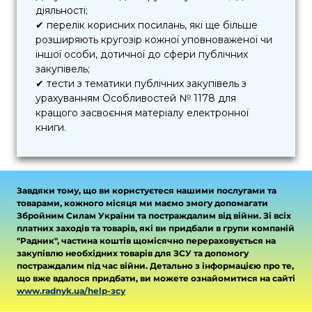
діяльності;
✔ перелік корисних посилань, які ще більше
розширяють кругозір кожної уповноваженої чи
іншої особи, дотичної до сфери публічних
закупівель;
✔ тести з тематики публічних закупівель з
урахуванням Особливостей № 1178 для
кращого засвоєння матеріалу електронної
книги.
Завдяки тому, що ви користуєтеся нашими послугами та
товарами, кожного місяця ми маємо змогу допомагати
Збройним Силам України та постраждалим від війни. Зі всіх
платних заходів та товарів, які ви придбали в групи компаній
"Радник", частина коштів щомісячно перераховується на
закупівлю необхідних товарів для ЗСУ та допомогу
постраждалим під час війни. Детально з інформацією про те,
що вже вдалося придбати, ви можете ознайомитися на сайті
www.radnyk.ua/help-зсу